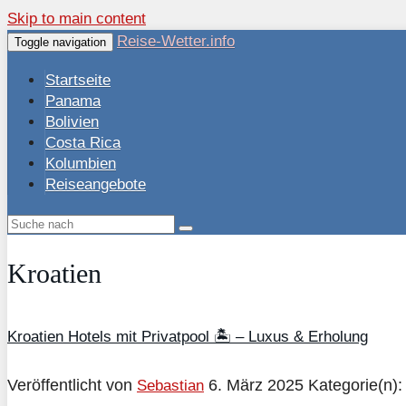
Skip to main content
Reise-Wetter.info
Toggle navigation
Startseite
Panama
Bolivien
Costa Rica
Kolumbien
Reiseangebote
Kroatien
Kroatien Hotels mit Privatpool 🏝️ – Luxus & Erholung
Veröffentlicht von
6. März 2025
Kategorie(n)
Sebastian